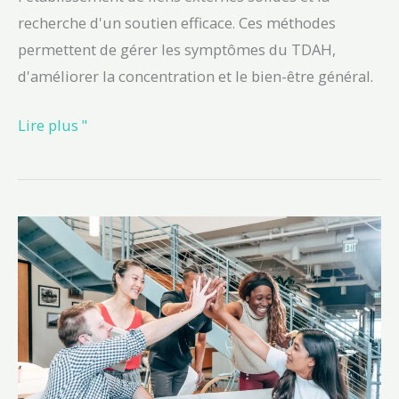
recherche d'un soutien efficace. Ces méthodes
permettent de gérer les symptômes du TDAH,
d'améliorer la concentration et le bien-être général.
Lire plus "
5
superpouvoirs
du
TDAH
que
vous
devriez