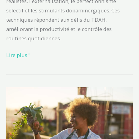
réalistes, l'externalisation, le perfectionnisme
sélectif et les stimulants dopaminergiques. Ces
techniques répondent aux défis du TDAH,
améliorant la productivité et le contrôle des
routines quotidiennes.
Lire plus "
Le
perfectionnisme
sélectif
:
Une
clé