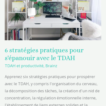
avec
le
TDAH
6 stratégies pratiques pour
s'épanouir avec le TDAH
TDAH et productivité
,
Brainz
Apprenez six stratégies pratiques pour prospérer
avec le TDAH, y compris l'organisation du cerveau,
la décomposition des tâches, la création d'un nid de
concentration, la régulation émotionnelle interne,
l'établissement de liens externes solides et la