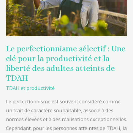
pour
la
productivité
et
la
Le perfectionnisme sélectif : Une
liberté
clé pour la productivité et la
des
liberté des adultes atteints de
adultes
TDAH
atteints
TDAH et productivité
de
TDAH
Le perfectionnisme est souvent considéré comme
un trait de caractère souhaitable, associé à des
normes élevées et à des réalisations exceptionnelles.
Cependant, pour les personnes atteintes de TDAH, la